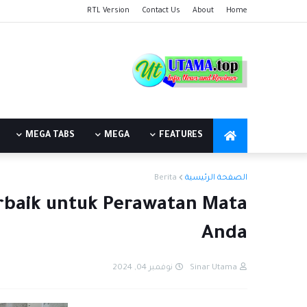
RTL Version
Contact Us
About
Home
MEGA TABS
MEGA
FEATURES
Berita
الصفحة الرئيسية
erbaik untuk Perawatan Mata
Anda
نوفمبر 04, 2024
Sinar Utama