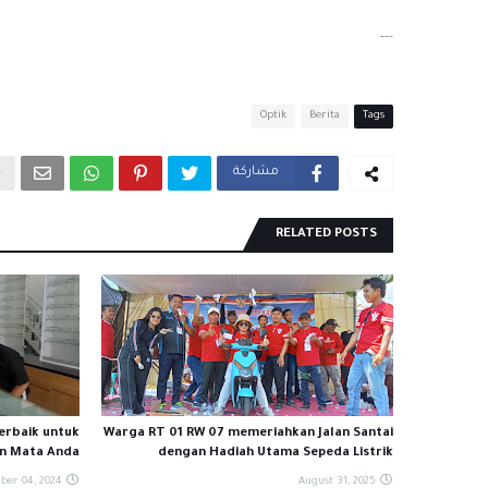
---
Optik
Berita
Tags
مشاركة
RELATED POSTS
Terbaik untuk
Warga RT 01 RW 07 memeriahkan Jalan Santai
n Mata Anda
dengan Hadiah Utama Sepeda Listrik
ber 04, 2024
August 31, 2025