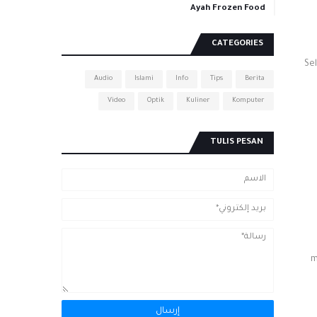
Ayah Frozen Food
CATEGORIES
Se
Audio
Islami
Info
Tips
Berita
Video
Optik
Kuliner
Komputer
TULIS PESAN
m