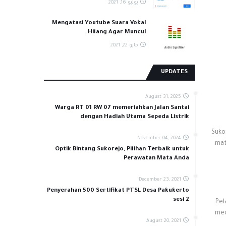
يوليو 16, 2021
Mengatasi Youtube Suara Vokal
Hilang Agar Muncul
مايو 22, 2021
UPDATES
August 31, 2025
Warga RT 01 RW 07 memeriahkan Jalan Santai
dengan Hadiah Utama Sepeda Listrik
Suko
November 04, 2024
mat
Optik Bintang Sukorejo, Pilihan Terbaik untuk
Perawatan Mata Anda
December 23, 2021
Penyerahan 500 Sertifikat PTSL Desa Pakukerto
sesi 2
Pel
med
August 20, 2021